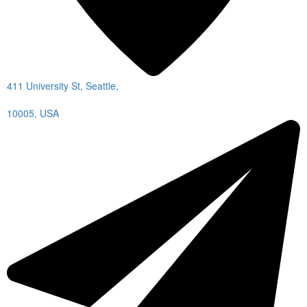
411 University St, Seattle,
10005, USA