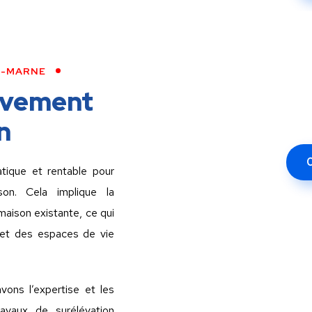
T-MARNE
èvement
n
0
tique et rentable pour
on. Cela implique la
maison existante, ce qui
 et des espaces de vie
ons l’expertise et les
avaux de surélévation