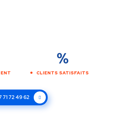
%
MENT
CLIENTS SATISFAITS
7 71 72 49 62